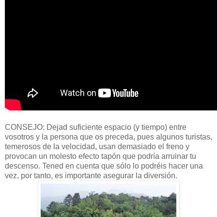
CONSEJO: Dejad suficiente espacio (y tiempo) entre
vosotros y la persona que os preceda, pues algunos turistas,
temerosos de la velocidad, usan demasiado el freno y
provocan un molesto efecto tapón que podría arruinar tu
descenso. Tened en cuenta que sólo lo podréis hacer una
vez, por tanto, es importante asegurar la diversión.