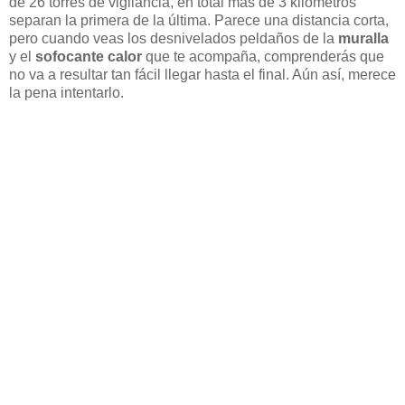
de 26 torres de vigilancia, en total más de 3 kilómetros
separan la primera de la última. Parece una distancia corta,
pero cuando veas los desnivelados peldaños de la
muralla
y el
sofocante calor
que te acompaña, comprenderás que
no va a resultar tan fácil llegar hasta el final. Aún así, merece
la pena intentarlo.