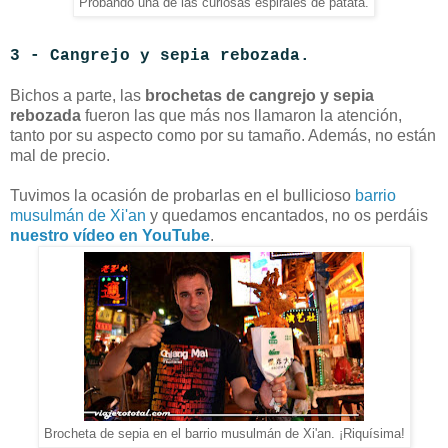
Probando una de las curiosas espirales de patata.
3 - Cangrejo y sepia rebozada.
Bichos a parte, las
brochetas de cangrejo y sepia
rebozada
fueron las que más nos llamaron la atención,
tanto por su aspecto como por su tamaño. Además, no están
mal de precio.
Tuvimos la ocasión de probarlas en el bullicioso
barrio
musulmán de Xi'an
y quedamos encantados, no os perdáis
nuestro vídeo en YouTube
.
Brocheta de sepia en el barrio musulmán de Xi'an. ¡Riquísima!