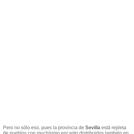
Pero no sólo eso, pues la provincia de
Sevilla
está repleta
de pueblos con muchísimo encanto distribuidos también en