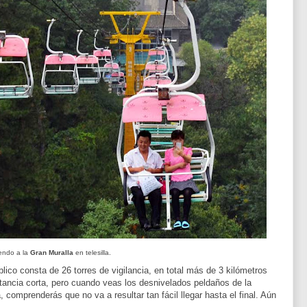
endo a la
Gran Muralla
en telesilla.
úblico consta de 26 torres de vigilancia, en total más de 3 kilómetros
stancia corta, pero cuando veas los desnivelados peldaños de la
comprenderás que no va a resultar tan fácil llegar hasta el final. Aún