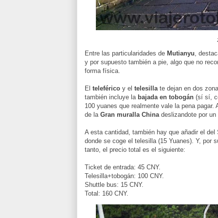
Entre las particularidades de
Mutianyu
, desta
y por supuesto también a pie, algo que no re
forma física.
El
teleférico
y el
telesilla
te dejan en dos zona
también incluye la
bajada en tobogán
(sí sí, 
100 yuanes que realmente vale la pena pagar. A
de la
Gran muralla China
deslizandote por un
A esta cantidad, también hay que añadir el del
donde se coge el telesilla (15 Yuanes). Y, por 
tanto, el precio total es el siguiente:
Ticket de entrada: 45 CNY.
Telesilla+tobogán: 100
CNY
.
Shuttle bus: 15
CNY
.
Total: 160
CNY
.