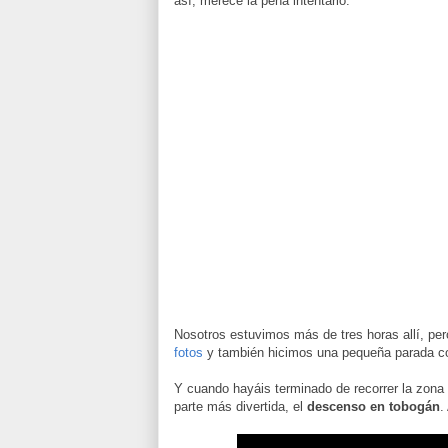
así, merece la pena intentarlo.
Nosotros estuvimos más de tres horas allí, pe
fotos
y también hicimos una pequeña parada c
Y cuando hayáis terminado de recorrer la zona 
parte más divertida, el
descenso en tobogán
.