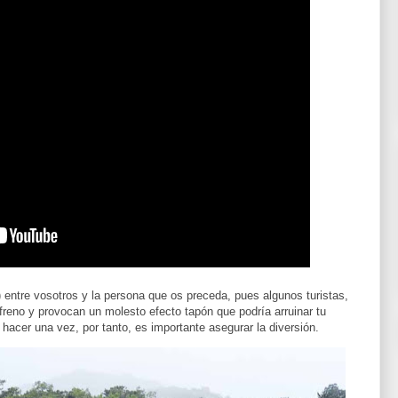
entre vosotros y la persona que os preceda, pues algunos turistas,
reno y provocan un molesto efecto tapón que podría arruinar tu
hacer una vez, por tanto, es importante asegurar la diversión.