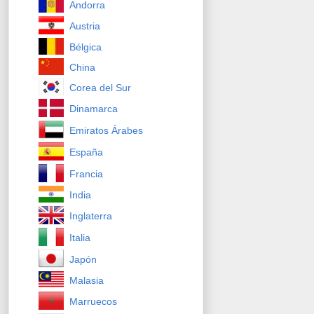
Andorra
Austria
Bélgica
China
Corea del Sur
Dinamarca
Emiratos Árabes
España
Francia
India
Inglaterra
Italia
Japón
Malasia
Marruecos