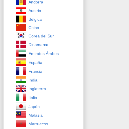
Andorra
Austria
Bélgica
China
Corea del Sur
Dinamarca
Emiratos Árabes
España
Francia
India
Inglaterra
Italia
Japón
Malasia
Marruecos